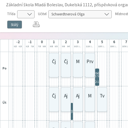
Základní škola Mladá Boleslav, Dukelská 1112, příspěvková orga
Třída
Učitel
Místnost
Stálý
-2
-1
0
1
2
3
4
5
6
7
6:15
6:25
6:25
7:10
7:15
8:00
8:05
8:50
9:00
9:45
10:15
11:00
11:10
11:55
12:05
12:50
13:00
13:45
13:50
1
Čj
Čj
M
Prv
po
Oběd
11:55
-
12:15
Čj
Aj
Aj
M
Tv
út
2P