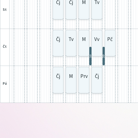
Čj
Čj
M
Tv
st
Čj
Tv
M
Vv
Pč
čt
2P
2P
Čj
M
Prv
Čj
pá