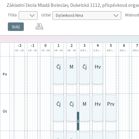
Základní škola Mladá Boleslav, Dukelská 1112, příspěvková orga
Třída
Učitel
Místnost
Stálý
-2
-1
0
1
2
3
4
5
6
7
6:15
6:25
6:25
7:10
7:15
8:00
8:05
8:50
9:00
9:45
10:15
11:00
11:10
11:55
12:05
12:50
13:00
13:45
13:50
1
Čj
M
Čj
Hv
po
Čj
Čj
M
Hv
Prv
út
Př