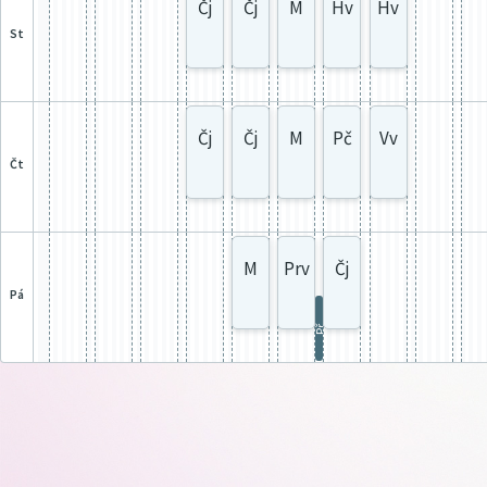
Čj
Čj
M
Hv
Hv
st
Čj
Čj
M
Pč
Vv
čt
M
Prv
Čj
pá
Př